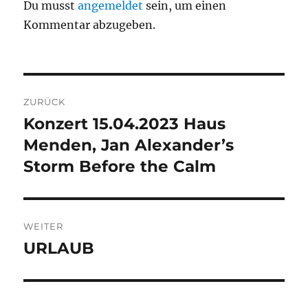
Du musst
angemeldet
sein, um einen
Kommentar abzugeben.
Beitragsnavigation
ZURÜCK
Konzert 15.04.2023 Haus
Vorheriger
Beitrag:
Menden, Jan Alexander’s
Storm Before the Calm
WEITER
URLAUB
Nächster
Beitrag: