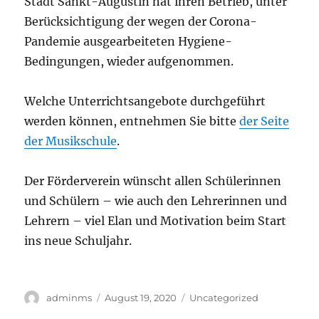
Stadt Sankt-Augustin hat ihren Betrieb, unter
Berücksichtigung der wegen der Corona-
Pandemie ausgearbeiteten Hygiene-
Bedingungen, wieder aufgenommen.
Welche Unterrichtsangebote durchgeführt
werden können, entnehmen Sie bitte
der Seite
der Musikschule
.
Der Förderverein wünscht allen Schülerinnen
und Schülern – wie auch den Lehrerinnen und
Lehrern – viel Elan und Motivation beim Start
ins neue Schuljahr.
Autor
Veröffentlicht
Kategorien
adminms
August 19, 2020
Uncategorized
am