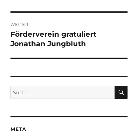
Beitragsnavigation
WEITER
Förderverein gratuliert
Nächster
Beitrag:
Jonathan Jungbluth
SU
Suche
nach:
META