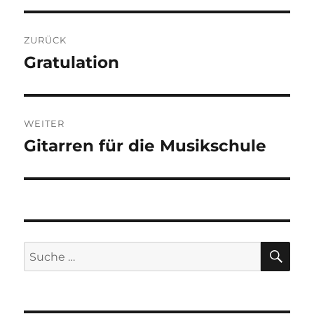
Beitragsnavigation
ZURÜCK
Gratulation
Vorheriger
Beitrag:
WEITER
Gitarren für die Musikschule
Nächster
Beitrag:
SU
Suche
nach: