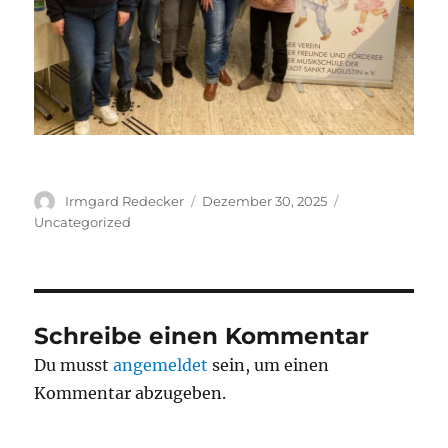
Autor
Veröffentlicht
Kategorien
Irmgard Redecker
Dezember 30, 2025
am
Uncategorized
Schreibe einen Kommentar
Du musst
angemeldet
sein, um einen
Kommentar abzugeben.